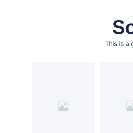
So
This is a