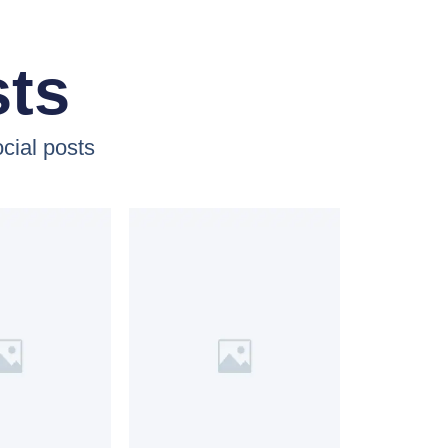
sts
cial posts