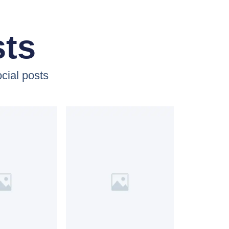
sts
cial posts