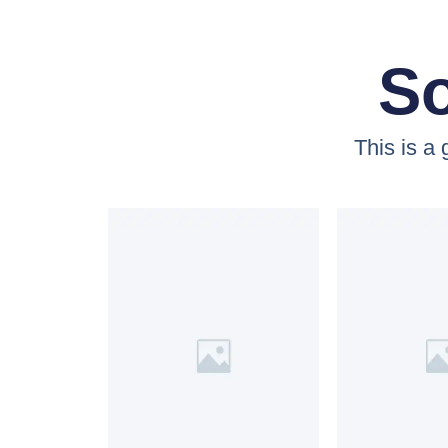
So
This is a