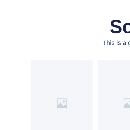
So
This is a