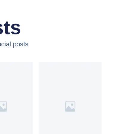
sts
cial posts