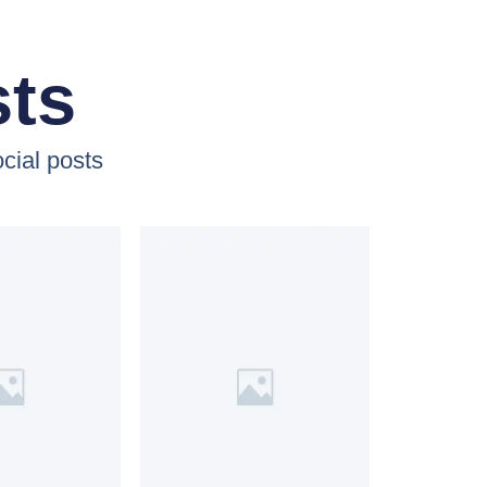
sts
cial posts