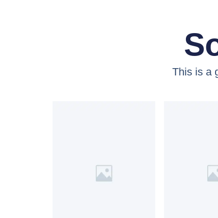
So
This is a