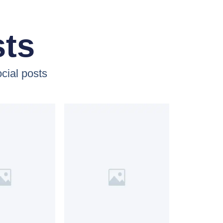
sts
cial posts