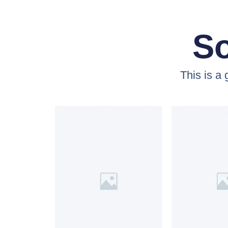
So
This is a