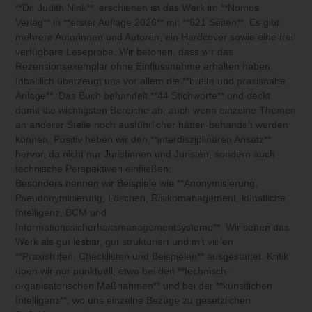
**Dr. Judith Nink**, erschienen ist das Werk im **Nomos
Verlag** in **erster Auflage 2026** mit **521 Seiten**. Es gibt
mehrere Autorinnen und Autoren, ein Hardcover sowie eine frei
verfügbare Leseprobe. Wir betonen, dass wir das
Rezensionsexemplar ohne Einflussnahme erhalten haben.
Inhaltlich überzeugt uns vor allem die **breite und praxisnahe
Anlage**. Das Buch behandelt **44 Stichworte** und deckt
damit die wichtigsten Bereiche ab, auch wenn einzelne Themen
an anderer Stelle noch ausführlicher hätten behandelt werden
können. Positiv heben wir den **interdisziplinären Ansatz**
hervor, da nicht nur Juristinnen und Juristen, sondern auch
technische Perspektiven einfließen.
Besonders nennen wir Beispiele wie **Anonymisierung,
Pseudonymisierung, Löschen, Risikomanagement, künstliche
Intelligenz, BCM und
Informationssicherheitsmanagementsysteme**. Wir sehen das
Werk als gut lesbar, gut strukturiert und mit vielen
**Praxishilfen, Checklisten und Beispielen** ausgestattet. Kritik
üben wir nur punktuell, etwa bei den **technisch-
organisatorischen Maßnahmen** und bei der **künstlichen
Intelligenz**, wo uns einzelne Bezüge zu gesetzlichen